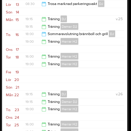
20:30
08:30
Trosa marknad parkeringsvakt
DJ
Lör
13
Sön
14
15:00
19:15
Träning
DJ
v.25
Mån
15
19:15
Träning
Damer D2
20:45
18:00
Sommaravslutning brännboll och grill
DJ
Tis
16
20:45
19:00
Träning
Herrar H2
20:00
Ons
17
20:30
16:00
Träning
Herrar H2
Tor
18
19:00
Träning
Herrar H2
20:00
Fre
19
20:30
Lör
20
Sön
21
19:15
Träning
DJ
v.26
Mån
22
19:15
Träning
Damer D2
20:45
19:00
Träning
Herrar H2
Tis
23
20:45
Ons
24
20:30
16:00
Träning
Herrar H2
Tor
25