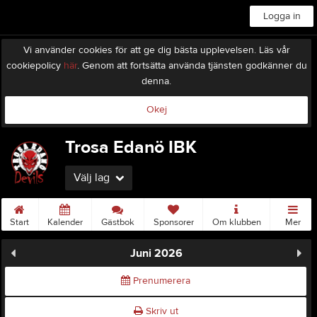
Logga in
Vi använder cookies för att ge dig bästa upplevelsen. Läs vår
cookiepolicy
här
. Genom att fortsätta använda tjänsten godkänner du
denna.
Okej
Trosa Edanö IBK
Välj lag
Start
Kalender
Gästbok
Sponsorer
Om klubben
Mer
Juni 2026
Prenumerera
Skriv ut