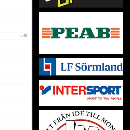
Verksamhetside
Kiosk Info
iBIS
Gräsroten
IdrottOnline
v.45
SponsorHuset
Försäkring.
SörmlandsIdrotten
Domare
Domare