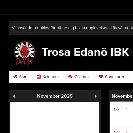
Vi använder cookies för att ge dig bästa upplevelsen. Läs vår coo
Trosa Edanö IBK
Start
Kalender
Gästbok
Sponsorer
November 2025
Novembe
Lör
1
Sön
2