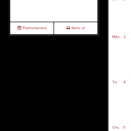
Prenumerera
Skriv ut
Mån
3
Tis
4
Ons
5