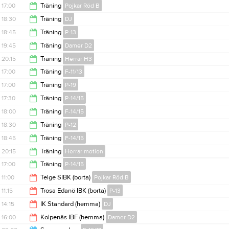
21:30
17:00
Träning
Pojkar Röd B
18:15
18:30
Träning
DJ
18:30
18:45
Träning
P-13
19:45
19:45
Träning
Damer D2
20:15
20:15
Träning
Herrar H3
21:15
17:00
Träning
F-11/13
21:30
17:00
Träning
P-19
18:30
17:30
Träning
P-14/15
18:15
18:00
Träning
F-14/15
19:00
18:30
Träning
P-12
19:15
18:45
Träning
F-14/15
19:45
20:15
Träning
Herrar motion
20:15
17:00
Träning
P-14/15
21:30
11:00
Telge SIBK (borta)
Pojkar Röd B
18:30
11:15
Trosa Edanö IBK (borta)
P-13
13:00
14:15
IK Standard (hemma)
DJ
13:15
16:00
Kolpenäs IBF (hemma)
Damer D2