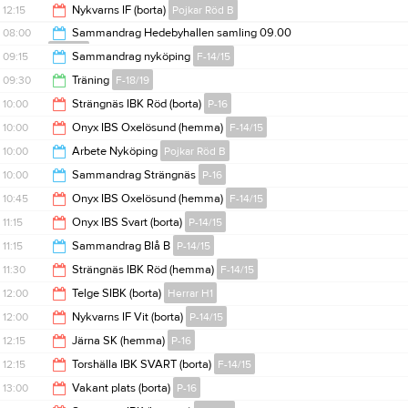
12:00
12:15
Nykvarns IF (borta)
Pojkar Röd B
13:30
08:00
Sammandrag Hedebyhallen samling 09.00
F-14/15
14:15
09:15
Sammandrag nyköping
F-14/15
14:00
09:30
Träning
F-18/19
15:00
10:00
Strängnäs IBK Röd (borta)
P-16
11:00
10:00
Onyx IBS Oxelösund (hemma)
F-14/15
12:00
10:00
Arbete Nyköping
Pojkar Röd B
12:00
10:00
Sammandrag Strängnäs
P-16
12:00
10:45
Onyx IBS Oxelösund (hemma)
F-14/15
14:00
11:15
Onyx IBS Svart (borta)
P-14/15
12:45
11:15
Sammandrag Blå B
P-14/15
13:15
11:30
Strängnäs IBK Röd (hemma)
F-14/15
14:30
12:00
Telge SIBK (borta)
Herrar H1
13:30
12:00
Nykvarns IF Vit (borta)
P-14/15
14:00
12:15
Järna SK (hemma)
P-16
14:00
12:15
Torshälla IBK SVART (borta)
F-14/15
14:15
13:00
Vakant plats (borta)
P-16